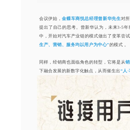
会议
伊始
，
金蝶车商悦总经理曾新华先生
对所
提出了自己的思考。
曾新华
认为
，未来3-5年
中，
开始
对汽车产业链的模式做出了变革尝
生产、营销、服务均以用户为中心”
的模式 。
同样，经销商也面临角色的转型，它将是从
销
下融合发展的新数字化触点，从而催生出
“人