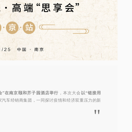
会”
在南京颐和芥子园酒店举行
，本次大会
以“链接用
家汽车经销商集团，一同探讨疫情和经济双重压力的新
"