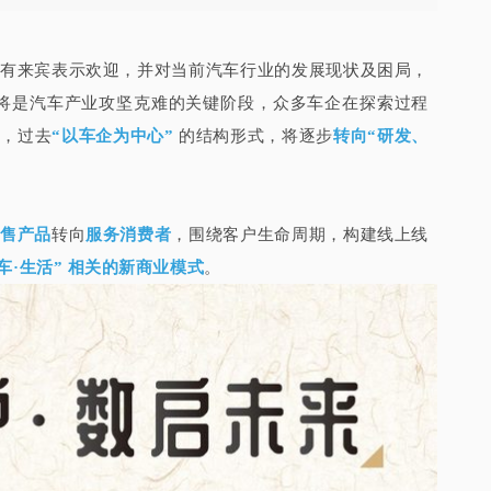
有来宾表示欢迎，
并对当前
汽车行业的发展现状及困局，
将
是汽车产业攻坚克难的关键阶段，
众多车企
在探索过程
试
，过去
“以车企为中心”
的结构形式，将逐步
转向“研发、
售产品
转向
服务消费者
，围绕客户生命周期，构建线上线
·车·生活” 相关的新商业模式
。