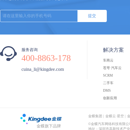
提交
解决方案
服务咨询
400-8863-178
车商云
苍穹·汽车云
cuina_li@kingdee.com
SCRM
二手车
DMS
创新应用
金蝶集团
|
金蝶云·星空
|
©金蝶汽车网络科技有限公司 粤
金蝶旗下品牌
地址：深圳市高新技术产业