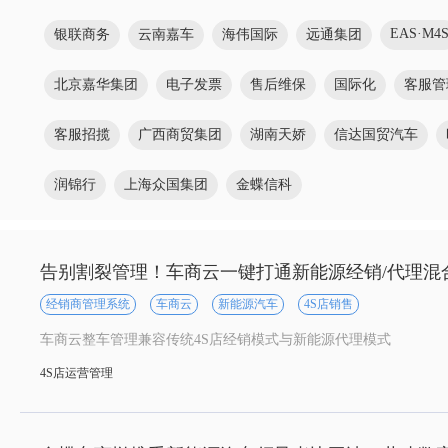
EAS·M4
银联商务
云南嘉车
海伟国际
远通集团
北京嘉华集团
电子发票
售后维保
国际化
客服管
客服招揽
广西商贸集团
湖南天娇
信达国贸汽车
润锦行
上海众国集团
金蝶信科
告别割裂管理！车商云一键打通新能源经销/代理混
经销商管理系统
车商云
新能源汽车
4S店销售
车商云整车管理兼容传统4S店经销模式与新能源代理模式
4S店运营管理