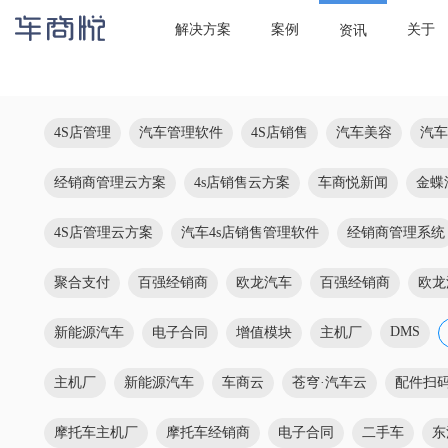

当前位置：
首页
/
资讯
/
新能源汽车
解决方案
案例
关于
资讯
4S店管理
汽车管理软件
4S店销售
汽车美容
汽车
经销商管理云方案
4s店销售云方案
车商悦新闻
金蝶
4S店管理云方案
汽车4s店销售管理软件
经销商管理系统
聚合支付
百强经销商
欧龙汽车
百强经销商
欧龙
DMS
新能源汽车
电子合同
增值模块
主机厂
主机厂
新能源汽车
车商云
苍穹·汽车云
配件扫
摩托车主机厂
摩托车经销商
电子合同
二手车
东