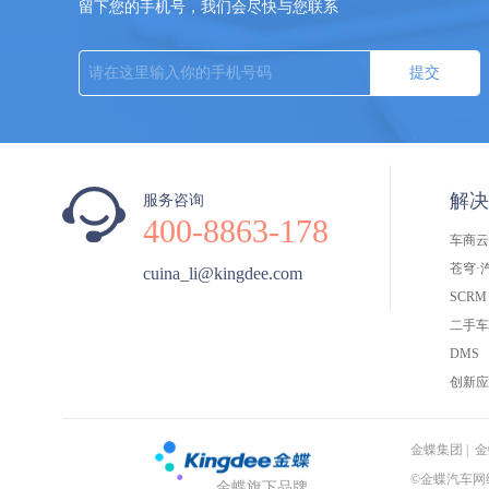
留下您的手机号，我们会尽快与您联系
提交
解决
服务咨询
400-8863-178
车商云
苍穹·
cuina_li@kingdee.com
SCRM
二手车
DMS
创新应
金蝶集团
|
金
©金蝶汽车网络
金蝶旗下品牌