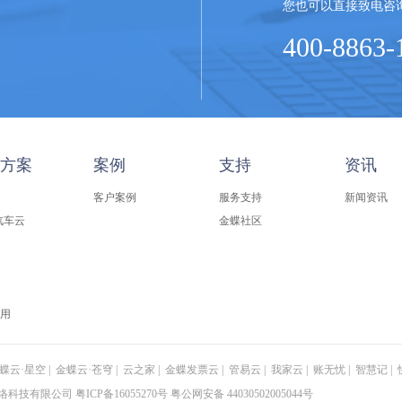
您也可以直接致电咨
400-8863-
方案
案例
支持
资讯
客户案例
服务支持
新闻资讯
汽车云
金蝶社区
用
蝶云·星空
|
金蝶云·苍穹
|
云之家
|
金蝶发票云
|
管易云
|
我家云
|
账无忧
|
智慧记
|
科技有限公司 粤ICP备16055270号
粤公网安备 44030502005044号