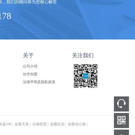
询，我们的顾问将为您耐心解答
178
关于
关注我们
公司介绍
伙伴加盟
法律声明及隐私政策


快递100
|
金蝶天燕
|
云镝智慧
|
金蝶征信
|
金蝶信心链
|